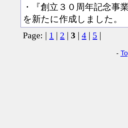
・『創立３０周年記念事
を新たに作成しました。
Page: |
1
|
2
|
3
|
4
|
5
|
-
To